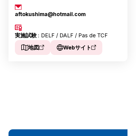
aftokushima@hotmail.com
実施試験
: DELF / DALF / Pas de TCF
地図
Webサイト