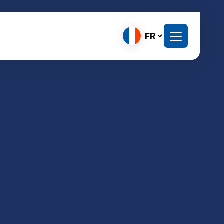
Choisir
une
langue