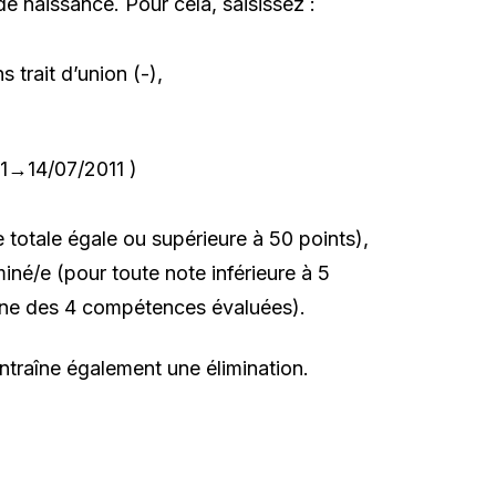
e naissance. Pour cela, saisissez :
 trait d’union (-),
11→14/07/2011 )
 totale égale ou supérieure à 50 points),
iné/e (pour toute note inférieure à 5
l’une des 4 compétences évaluées).
ntraîne également une élimination.