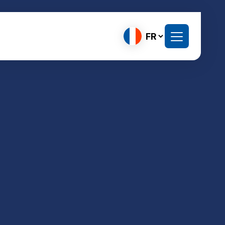
Choisir
une
langue